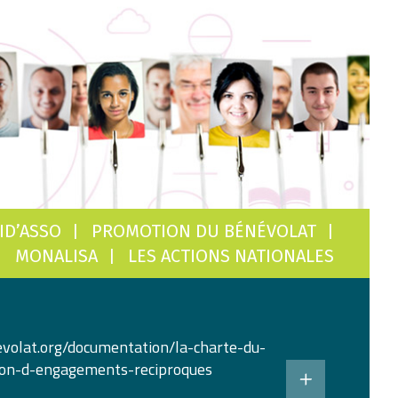
ID’ASSO
PROMOTION DU BÉNÉVOLAT
MONALISA
LES ACTIONS NATIONALES
volat.org/documentation/la-charte-du-
ion-d-engagements-reciproques