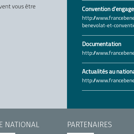
vent vous être
Convention d’engage
http://www.francebene
benevolat-et-convent
Documentation
http://www.francebene
Actualités au nation
http://www.francebene
TE NATIONAL
PARTENAIRES