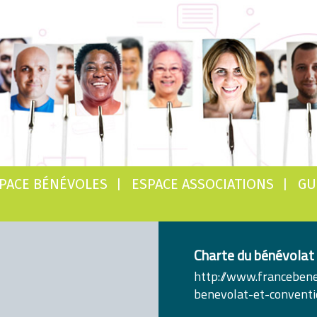
PACE BÉNÉVOLES
ESPACE ASSOCIATIONS
GU
Charte du bénévolat
http://www.francebene
benevolat-et-convent